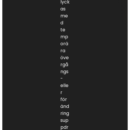
lyck
as
me
d
te
mp
orä
ra
öve
rgå
ngs
-
elle
r
för
änd
ring
sup
pdr