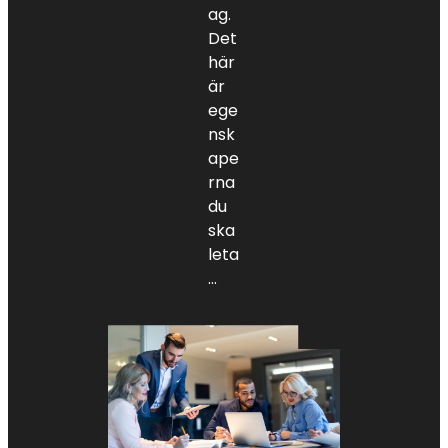
ag.
Det
här
är
ege
nsk
ape
rna
du
ska
leta
…