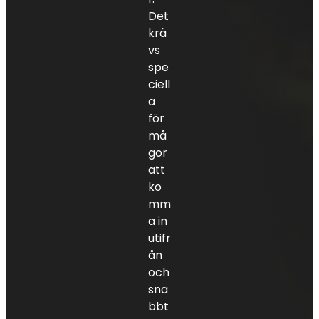
Det
krä
vs
spe
ciell
a
för
må
gor
att
ko
mm
a in
utifr
ån
och
sna
bbt