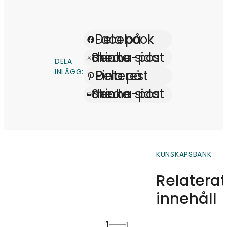
Dela på Facebook
Skicka denna sida med e-post
DELA
INLÄGG:
Dela på Pinterest
Skicka denna sida med e-post
KUNSKAPSBANK
Relaterat
innehåll
1
1