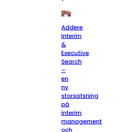
Addere
Interim
&
Executive
Search
–
en
ny
storsatsning
på
interim
management
och