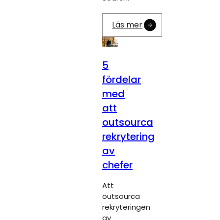
Läs mer
5
fördelar
med
att
outsourca
rekrytering
av
chefer
Att
outsourca
rekryteringen
av