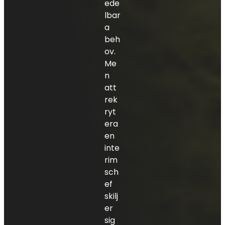
ede
lbar
a
beh
ov.
Me
n
att
rek
ryt
era
en
inte
rim
sch
ef
skilj
er
sig