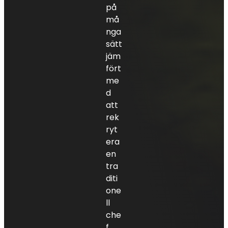
på
må
nga
sätt
jäm
fört
me
d
att
rek
ryt
era
en
tra
diti
one
ll
che
f.