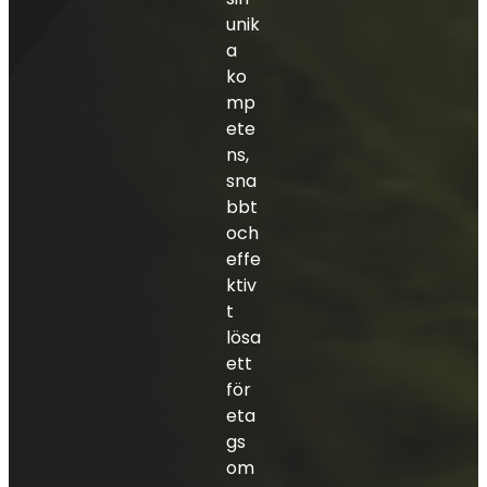
unik
a
ko
mp
ete
ns,
sna
bbt
och
effe
ktiv
t
lösa
ett
för
eta
gs
om